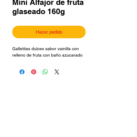
Mini Alfajor de fruta
glaseado 160g
Hacer pedido
Galletitas dulces sabor vainilla con 
relleno de fruta con baño azucarado
Síguenos en:
Contáctanos
|
productossolitas@hotmail.com
contacto.galletotassolitas@gmail.com.co