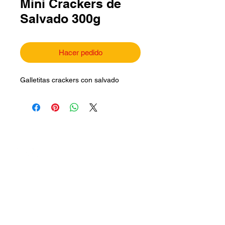
Mini Crackers de
Salvado 300g
Hacer pedido
Galletitas crackers con salvado
Síguenos en:
Contáctanos
|
productossolitas@hotmail.com
contacto.galletotassolitas@gmail.com.co
m