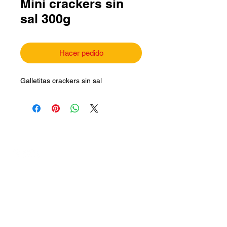
Mini crackers sin
sal 300g
Hacer pedido
Galletitas crackers sin sal
Síguenos en:
Contáctanos
|
productossolitas@hotmail.com
contacto.galletotassolitas@gmail.com.co
m