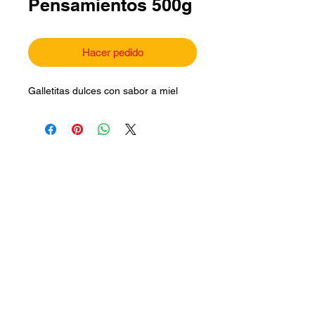
Pensamientos 500g
Hacer pedido
Galletitas dulces con sabor a miel
Síguenos en:
Contáctanos
|
productossolitas@hotmail.com
contacto.galletotassolitas@gmail.com.co
m
Suscríbete a nuestro newsletter